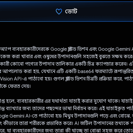
ভোট
ভোট দিয়েছেন!
ব অ্যাপ ব্যবহারকারীদেরকে Google ক্লাউড ভিশন এবং Google Gemini A
াকেজ করা খাবার এবং ওষুধের উপাদানগুলি সহজেই বুঝতে সক্ষম করে৷ প্র
রকারী কোনো পণ্যের উপাদান তালিকার একটি চিত্র ক্যাপচার করেন। এ
ে আপলোড করা হয়, যেখানে এটি একটি base64 ফরম্যাটে রূপান্তরিত
sion API-এ পাঠানো হয়। গুগল ক্লাউড ভিশন চিত্রটি প্রক্রিয়া করে, পাঠ
ীকে ফেরত দেয়।
রাপ্ত হলে, ব্যবহারকারীর এর যথার্থতা যাচাই করার সুযোগ থাকে। যাচা
ান্ত ব্যাখ্যার জন্য তাদের পছন্দের ভাষা নির্বাচন করে। এই যাচাইকৃত পাঠ
le Gemini AI-তে পাঠানো হয়৷ মিথুন উপাদানগুলি পড়ে এবং বোঝে, তা
ং কীভাবে তারা শরীরকে প্রভাবিত করে। AI জটিল উপাদানের তথ্যকে পরিষ্
 করে, যা ব্যবহারকারীদের জন্য তারা কী খাচ্ছে তা বোঝা সহজ করে তো