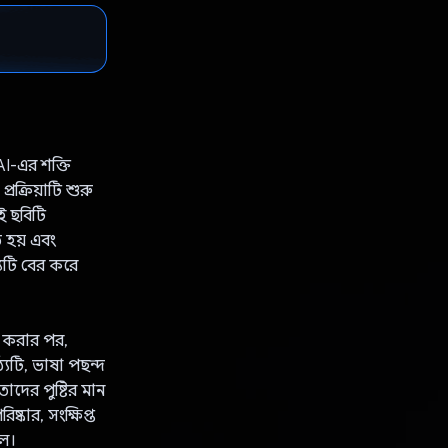
I-এর শক্তি
ক্রিয়াটি শুরু
ই ছবিটি
 হয় এবং
্যটি বের করে
ই করার পর,
্যটি, ভাষা পছন্দ
দের পুষ্টির মান
কার, সংক্ষিপ্ত
লে।