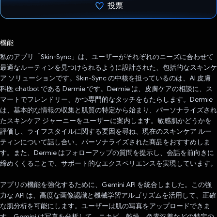
投票
投票済み
機能
私のアプリ「Skin-Sync」は、ユーザーがそれぞれのニーズに合わせて
最適なルーティンを見つけられるように設計された、包括的なスキンケ
ア ソリューションです。Skin-Sync の中核を担っているのは、AI 皮膚
科医 chatbot である Dermie です。Dermie は、皮膚ケアの相談に、ス
マートでフレンドリー、かつ専門的なタッチをもたらします。Dermie
は、基本的な情報の収集と肌質の特定から始まり、パーソナライズされ
たスキンケア ジャーニーをユーザーに案内します。敏感肌かどうかを
評価し、ライフスタイルに関する要因を尋ね、現在のスキンケア ルー
ティンについて話し合い、パーソナライズされた商品をおすすめしま
す。また、Dermie はフォローアップの質問を提示し、会話を前向きに
締めくくることで、サポート的なエクスペリエンスを実現しています。
アプリの機能を強化するために、Gemini API を統合しました。この強
力な API は、高度な画像認識と機械学習アルゴリズムを活用して、正確
な肌分析を可能にします。ユーザーは肌の写真をアップロードできま
す。Gemini は写真を分析して、ニキビ、乾燥、色素沈着などの特定の