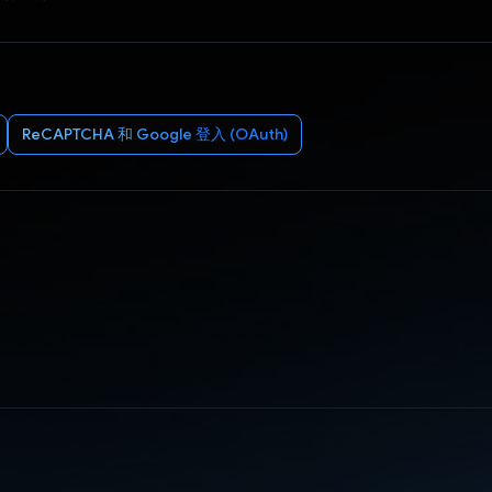
ReCAPTCHA 和 Google 登入 (OAuth)