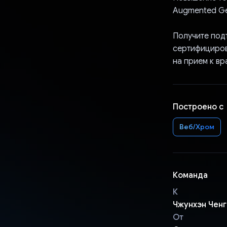
Augmented Ge
Получите под
сертифициров
на прием к вр
Построено с
Веб/Хром
Команда
К
Чжунхэн Ченг
От