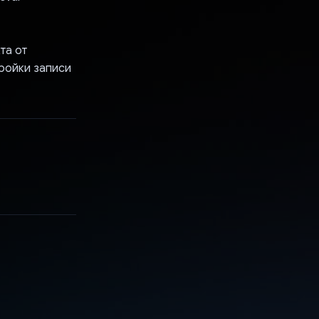
та от
ройки записи
а