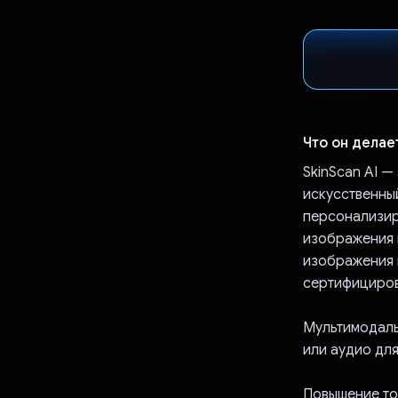
Что он делае
SkinScan AI 
искусственный
персонализир
изображения 
изображения и
сертифициров
Мультимодаль
или аудио для
Повышение точ