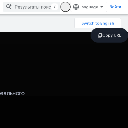
/
Войти
реального