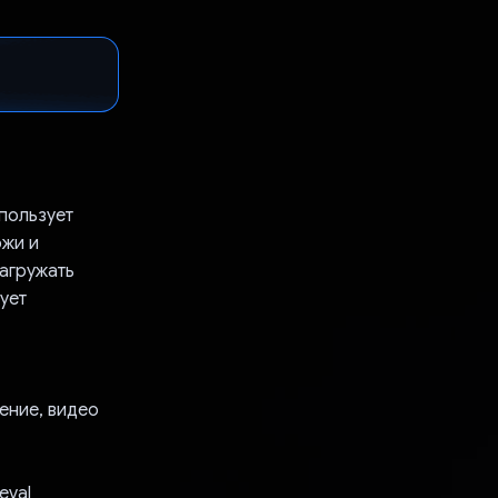
пользует
ожи и
агружать
ует
ение, видео
eval