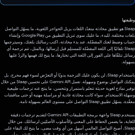
تم التصويت.
وظيفتها
Slaap هو تطبيق محادثة متعدّد اللغات يزيل الحواجز اللغوية، ما يسهّل التواصل
بلغات مختلفة. للبدء، ما عليك سوى تنزيل التطبيق من Google Play وإنشاء
حساب وضبط لغتك المفضّلة. عند بدء محادثة، اكتب رسالتك بلغتك، وسيترجمها
Slaap تلقائيًا إلى اللغة المفضّلة للمستلِم قبل إرسالها. وبالمثل، تتم ترجمة أي
رسائل تتلقّاها على الفور إلى اللغة التي تختارها، ما يتيح لك فهمها والردّ عليها
بسهولة.
باستخدام Slaap، لن يكون عليك الترجمة يدويًا أو التعرّض لسوء فهم محرج، بل
يمكنك التواصل بوضوح وسهولة. تعمل Gemini API على تحسين Slaap من خلال
توفير نماذج لغوية حديثة تتعلم باستمرار وتتحسن، ما ينتج عنه ترجمات طبيعية
وسهلة الاستخدام. سواء كانت محادثة عادية أو مراسلة مهنية أو حتى مناقشات
معقّدة، يسهّل تطبيق Slaap التواصل على مستوى العالم بسهولة تامة.
يستخدم Slaap واجهة برمجة التطبيقات Gemini API لتقديم ترجمات دقيقة
للغاية، ما يضمن الحفاظ على المعنى والأسلوب الأصليَين لرسائلك. من خلال
Slaap، أصبح التواصل العالمي أسهل من أي وقت مضى، ما يتيح لك البقاء على
تواصل مع الأصدقاء أو أفراد العائلة أو الزملاء حول العالم بدون القلق بشأن