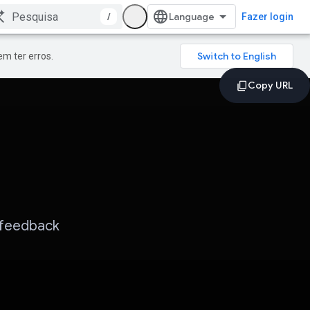
/
Fazer login
m ter erros.
e feedback