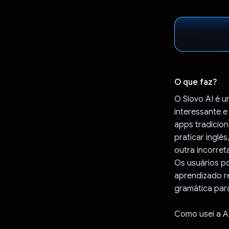
O que faz?
O Slovo AI é u
interessante e
apps tradicion
praticar inglê
outra incorret
Os usuários p
aprendizado r
gramática par
Como usei a A