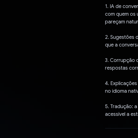
1. IA de conv
com quem os u
pareçam natur
2. Sugestões d
que a conversa
3. Corrupção d
respostas cor
4. Explicações
no idioma nati
5. Tradução: a
acessível a es