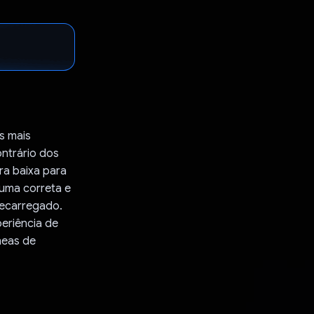
s mais
ontrário dos
ra baixa para
 uma correta e
recarregado.
eriência de
neas de