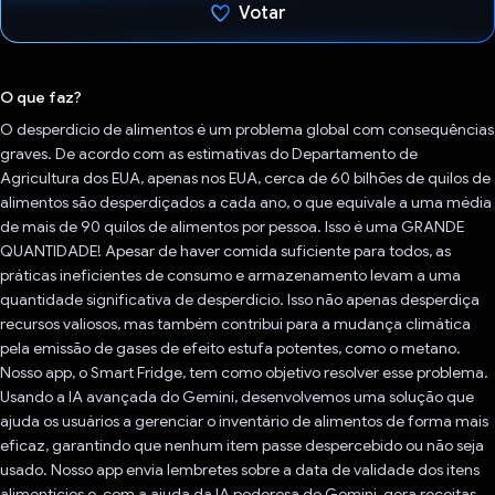
Votar
Voto dado.
O que faz?
O desperdício de alimentos é um problema global com consequências
graves. De acordo com as estimativas do Departamento de
Agricultura dos EUA, apenas nos EUA, cerca de 60 bilhões de quilos de
alimentos são desperdiçados a cada ano, o que equivale a uma média
de mais de 90 quilos de alimentos por pessoa. Isso é uma GRANDE
QUANTIDADE! Apesar de haver comida suficiente para todos, as
práticas ineficientes de consumo e armazenamento levam a uma
quantidade significativa de desperdício. Isso não apenas desperdiça
recursos valiosos, mas também contribui para a mudança climática
pela emissão de gases de efeito estufa potentes, como o metano.
Nosso app, o Smart Fridge, tem como objetivo resolver esse problema.
Usando a IA avançada do Gemini, desenvolvemos uma solução que
ajuda os usuários a gerenciar o inventário de alimentos de forma mais
eficaz, garantindo que nenhum item passe despercebido ou não seja
usado. Nosso app envia lembretes sobre a data de validade dos itens
alimentícios e, com a ajuda da IA poderosa do Gemini, gera receitas