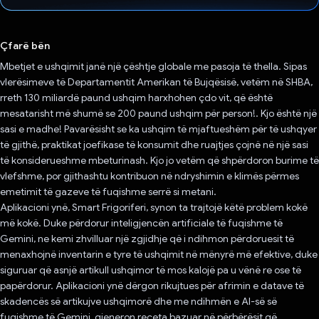
Votuar!
Çfarë bën
Mbetjet e ushqimit janë një çështje globale me pasoja të thella. Sipas
vlerësimeve të Departamentit Amerikan të Bujqësisë, vetëm në SHBA,
rreth 130 miliardë paund ushqim harxhohen çdo vit, që është
mesatarisht më shumë se 200 paund ushqim për person!. Kjo është një
sasi e madhe! Pavarësisht se ka ushqim të mjaftueshëm për të ushqyer
të gjithë, praktikat joefikase të konsumit dhe ruajtjes çojnë në një sasi
të konsiderueshme mbeturinash. Kjo jo vetëm që shpërdoron burime të
vlefshme, por gjithashtu kontribuon në ndryshimin e klimës përmes
emetimit të gazeve të fuqishme serrë si metani.
Aplikacioni ynë, Smart Frigoriferi, synon ta trajtojë këtë problem kokë
më kokë. Duke përdorur inteligjencën artificiale të fuqishme të
Gemini, ne kemi zhvilluar një zgjidhje që i ndihmon përdoruesit të
menaxhojnë inventarin e tyre të ushqimit në mënyrë më efektive, duke
siguruar që asnjë artikull ushqimor të mos kalojë pa u vënë re ose të
papërdorur. Aplikacioni ynë dërgon rikujtues për afrimin e datave të
skadencës së artikujve ushqimorë dhe me ndihmën e AI-së së
fuqishme të Gemini, gjeneron receta bazuar në përbërësit që