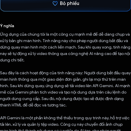
Bỏ phiếu
Đã bình chọn!
Ý nghĩa
Ứng dụng của chúng tôi là một công cụ mạnh mẽ để dễ dàng chụp và
xử lý bản ghi màn hình. Tính năng này cho phép người dùng bắt đầu và
dừng quay màn hình một cách liền mạch. Sau khi quay xong, tính năng
này sẽ tự động xử lý video thông qua công nghệ AI nâng cao để tạo nội
dung chi tiết.
Sau đây là cách hoạt động của tính năng này: Người dùng bắt đầu quay
màn hình thông qua một giao diện đơn giản, ghi lại mọi thứ trên màn
hình. Sau khi dừng quay, ứng dụng sẽ tải video lên API Gemini. AI mạnh
mẽ của Gemini phân tích video và tạo nội dung dựa trên câu lệnh do
người dùng cung cấp. Sau đó, nội dung được tạo sẽ được định dạng
thành HTML để dễ đọc và tương tác.
API Gemini là một phần không thể thiếu trong quy trình này, hỗ trợ việc
tải lên, xử lý và quản lý tệp video. Công cụ này chuyển đổi ảnh chụp
màn hình thô thành nội dung có ý nghĩa do AI tạo, cho phép người