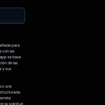
señada para
a con las
 app se basa
ión de las
s y sus
sco una
estructurada.
permite
n la solicitud