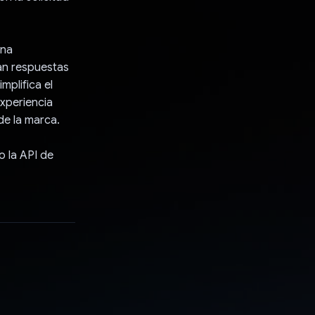
ona
ban respuestas
mplifica el
xperiencia
de la marca.
o la API de