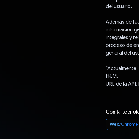
del usuario.
Además de fac
información ge
integrales y r
proceso de enc
general del us
“Actualmente, 
H&M.
URL de la API:
Con la tecnol
Web/Chrome