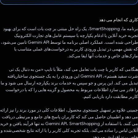
رای داد!
کاری که انجام می دهد
برنامه ما، SmartShopping، یک راه حل مبتنی بر چت بات است که برای بهبود
تجربه خرید آنلاین با ادغام یکپارچه با سیستم عامل های تجارت الکترونیک
طراحی شده است. عملکرد اصلی برنامه ما توسط Gemini API تامین می‌شود،
که نقش مهمی در تبدیل ورودی کاربر به درخواست‌های عملی متناسب با
مارک‌های خاص و خدمات آنها ایفا می‌کند.
هنگامی که کاربر با چت بات تعامل می کند، مثلاً با تایپ «من به دنبال یک تی
شرت سفید هستم»، Gemini API این ورودی را به یک جستجوی ساختاریافته
تبدیل می کند. این پرس و جو سپس به خدمات برند یکپارچه ارسال می شود و ما
را قادر می سازد اطلاعات مربوط به محصول و گزینه هایی را که با درخواست
کاربر مطابقت دارد بازیابی کنیم.
جمینی علاوه بر تسهیل جستجوی محصول، اطلاعات کلی در مورد برند را نیز ارائه
می دهد و اطمینان حاصل می کند که کاربران پاسخ های جامع و مرتبطی دریافت
می کنند. با استفاده از Gemini API، SmartShopping نه تنها فرآیند یافتن و خرید
آنلاین لباس را ساده می‌کند، بلکه تجربه کلی کاربر را با ارائه نتایج شخصی‌شده و
خاص برند افزایش می‌دهد.