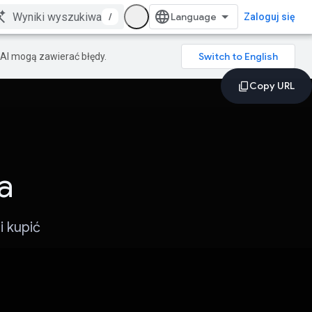
/
Zaloguj się
AI mogą zawierać błędy.
a
 kupić