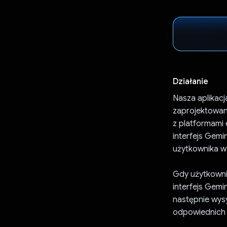
Działanie
Nasza aplikacj
zaprojektowane
z platformami
interfejs Gemi
użytkownika w
Gdy użytkownik
interfejs Gemi
następnie wysy
odpowiednich i