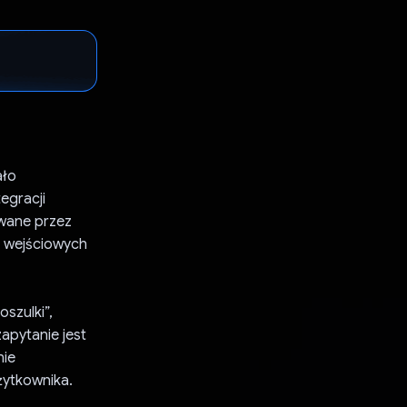
ało
egracji
iwane przez
h wejściowych
szulki”,
apytanie jest
nie
żytkownika.