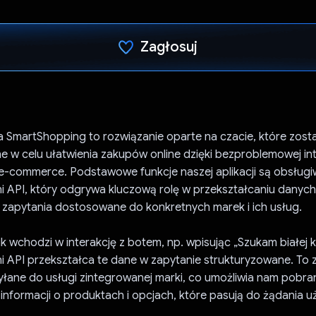
Zagłosuj
Głos oddany
a SmartShopping to rozwiązanie oparte na czacie, które zost
 w celu ułatwienia zakupów online dzięki bezproblemowej int
 e-commerce. Podstawowe funkcje naszej aplikacji są obsług
ni API, który odgrywa kluczową rolę w przekształcaniu danyc
 zapytania dostosowane do konkretnych marek i ich usług.
 wchodzi w interakcję z botem, np. wpisując „Szukam białej ko
ni API przekształca te dane w zapytanie strukturyzowane. To z
łane do usługi zintegrowanej marki, co umożliwia nam pobra
nformacji o produktach i opcjach, które pasują do żądania u