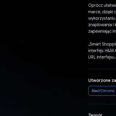
Oprócz ułatwi
marce, dzięki 
wykorzystaniu 
znajdowania i 
zapewniając i
„Smart Shoppin
interfejs H&M 
URL interfejsu
Utworzone z
Sieć/Chrome
Zespół