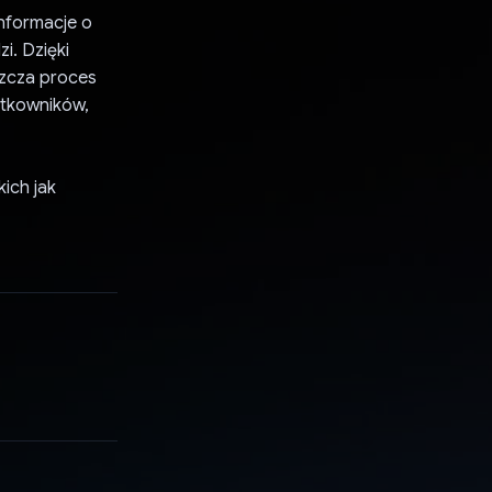
nformacje o
i. Dzięki
szcza proces
ytkowników,
ich jak