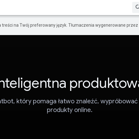
a treści na Twój preferowany język. Tłumaczenia wygenerowane przez 
Inteligentna produktow
atbot, który pomaga łatwo znaleźć, wypróbować i
produkty online.