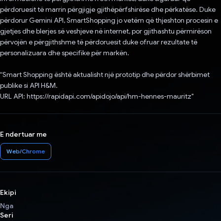
përdoruesit të marrin përgjigje gjithëpërfshirëse dhe përkatëse. Duke
përdorur Gemini API, SmartShopping jo vetëm që thjeshton procesin e
gjetjes dhe blerjes së veshjeve në internet, por gjithashtu përmirëson
përvojën e përgjithshme të përdoruesit duke ofruar rezultate të
personalizuara dhe specifike për markën.
“Smart Shopping është aktualisht një prototip dhe përdor shërbimet
publike si API H&M.
URL API: https://rapidapi.com/apidojo/api/hm-hennes-mauritz"
E ndertuar me
Web/Chrome
Ekipi
Nga
Seri