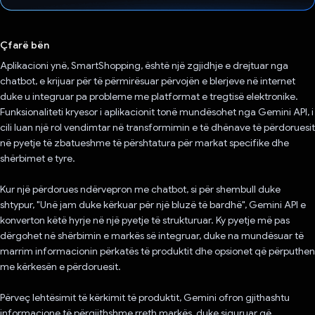
Votuar!
Çfarë bën
Aplikacioni ynë, SmartShopping, është një zgjidhje e drejtuar nga
chatbot, e krijuar për të përmirësuar përvojën e blerjeve në internet
duke u integruar pa probleme me platformat e tregtisë elektronike.
Funksionaliteti kryesor i aplikacionit tonë mundësohet nga Gemini API, i
cili luan një rol vendimtar në transformimin e të dhënave të përdoruesit
në pyetje të zbatueshme të përshtatura për markat specifike dhe
shërbimet e tyre.
Kur një përdorues ndërvepron me chatbot, si për shembull duke
shtypur, "Unë jam duke kërkuar për një bluzë të bardhë", Gemini API e
konverton këtë hyrje në një pyetje të strukturuar. Ky pyetje më pas
dërgohet në shërbimin e markës së integruar, duke na mundësuar të
marrim informacionin përkatës të produktit dhe opsionet që përputhen
me kërkesën e përdoruesit.
Përveç lehtësimit të kërkimit të produktit, Gemini ofron gjithashtu
informacione të përgjithshme rreth markës, duke siguruar që