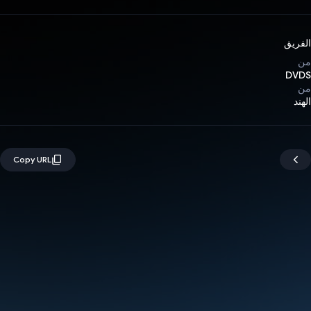
الفريق
من
DVDS
من
الهند