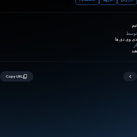
تیم
توسط
دی وی دی ها
از
هند