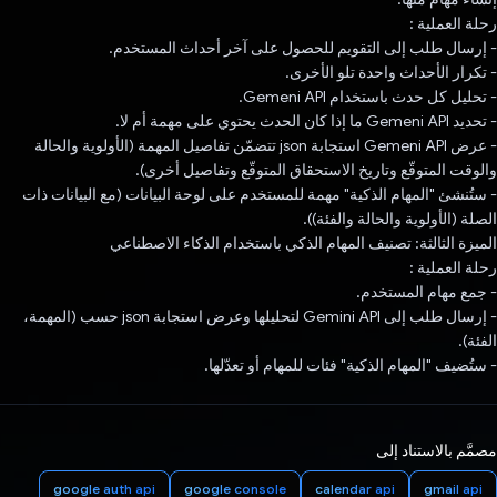
رحلة العملية :
- إرسال طلب إلى التقويم للحصول على آخر أحداث المستخدم.
- تكرار الأحداث واحدة تلو الأخرى.
- تحليل كل حدث باستخدام Gemeni API.
- تحديد Gemeni API ما إذا كان الحدث يحتوي على مهمة أم لا.
- عرض Gemeni API استجابة json تتضمّن تفاصيل المهمة (الأولوية والحالة
والوقت المتوقّع وتاريخ الاستحقاق المتوقّع وتفاصيل أخرى).
- ستُنشئ "المهام الذكية" مهمة للمستخدم على لوحة البيانات (مع البيانات ذات
الصلة (الأولوية والحالة والفئة)).
الميزة الثالثة: تصنيف المهام الذكي باستخدام الذكاء الاصطناعي
رحلة العملية :
- جمع مهام المستخدم.
- إرسال طلب إلى Gemini API لتحليلها وعرض استجابة json حسب (المهمة،
الفئة).
- ستُضيف "المهام الذكية" فئات للمهام أو تعدّلها.
مصمَّم بالاستناد إلى
google auth api
google console
calendar api
gmail api