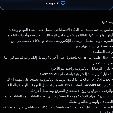
التصويت
تم التصويت.
وظيفتها
تطبيق إنتاجية يستند إلى الذكاء الاصطناعي، يعمل على إنشاء المهام وتحديد
أولوياتها وتصنيفها تلقائيًا من خلال تحليل الرسائل الإلكترونية وأحداث التقويم.
الميزة الأولى: تحليل الرسائل الإلكترونية باستخدام الذكاء الاصطناعي من
Gemini ثم إنشاء مهام منها.
رحلة العملية :
- إرسال طلب إلى gmal للحصول على آخر 10 رسائل إلكترونية لم تتم قراءتها
من المستخدم.
- تكرار الرسائل الإلكترونية واحدة تلو الأخرى.
- تحليل كل رسالة إلكترونية باستخدام Gemeni API.
- تحديد Gemeni API ما إذا كانت الرسالة الإلكترونية تحتوي على مهمة أم لا.
- عرض Gemeni API استجابة json تتضمّن تفاصيل المهمة (الأولوية والحالة
والوقت المتوقّع وتاريخ الاستحقاق المتوقّع وتفاصيل أخرى).
- ستُنشئ "المهام الذكية" مهمة للمستخدم على لوحة البيانات (مع البيانات ذات
الصلة (الأولوية والحالة والفئة)).
الميزة الثانية: تحليل أحداث التقويم باستخدام الذكاء الاصطناعي من Gemini ثم
إنشاء مهام منها.