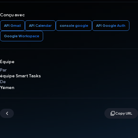
Conçu avec
API Gmail
API Calendar
console google
API Google Auth
Google Workspace
Équipe
Par
équipe Smart Tasks
De
Yémen