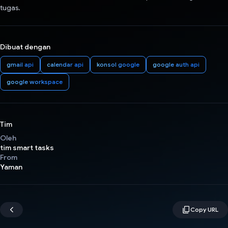
tugas.
Dibuat dengan
gmail api
calendar api
konsol google
google auth api
google workspace
Tim
Oleh
tim smart tasks
From
Yaman