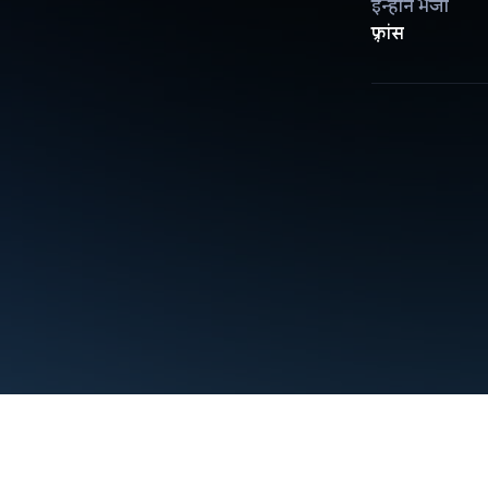
इन्होंने भेजा
फ़्रांस