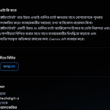
ভোট দিয়েছেন!
এটা কি করে
"স্মার্টচ্যাটবট" তার উন্নত এআই-চালিত চ্যাট ক্ষমতার সাথে যোগাযোগকে পুনরায়
সংজ্ঞায়িত করে। ব্যবহারকারীর সহায়তা, তথ্য বা বিনোদন প্রয়োজন কিনা।
"স্মার্টচ্যাটবট" একটি উন্নত AI-চালিত চ্যাট অ্যাপ্লিকেশন হিসাবে যা ডেটা নিরাপত্তা এবং
গোপনীয়তা নিশ্চিত করার সাথে সাথে ব্যবহারকারীর মিথস্ক্রিয়া বাড়ানো এবং
ব্যক্তিগতকৃত অভিজ্ঞতা প্রদানের জন্য Gemini API ব্যবহার করে।
দিয়ে নির্মিত
অ্যান্ড্রয়েড
দল
দ্বারা
techdigit-z
থেকে
আলজেরিয়া