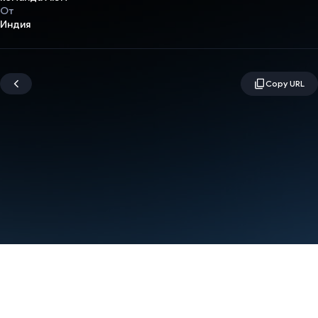
От
Индия