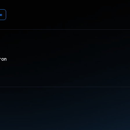
e
ron