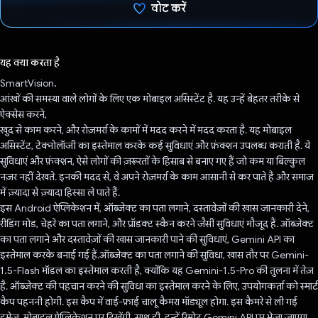
वोट करें
वोट कर दिया है!
यह क्या करता है
SmartVision,
आंखों की समस्या वाले लोगों के लिए एक मोबाइल असिस्टेंट है. यह उन्हें बेहतर तरीके से
ऐक्सेस करने,
खुद से काम करने, और रोज़मर्रा के कामों में मदद करने में मदद करता है. यह मोबाइल
असिस्टेंट, टेक्नोलॉजी का इस्तेमाल करके कई सुविधाएं और फ़ंक्शन उपलब्ध कराती है. ये
सुविधाएं और फ़ंक्शन, ऐसे लोगों की ज़रूरतों के हिसाब से बनाए गए हैं जो कम या बिल्कुल
नज़र नहीं देखते. इनकी मदद से, वे अपने रोज़मर्रा के काम आसानी से कर पाते हैं और समाज
में ज़्यादा से ज़्यादा हिस्सा ले पाते हैं.
इस Android ऐप्लिकेशन में, ऑब्जेक्ट का पता लगाने, दस्तावेज़ों की खास जानकारी देने,
रीडिंग मोड, चेहरे का पता लगाने, और प्रॉडक्ट स्कैन करने जैसी सुविधाएं मौजूद हैं. ऑब्जेक्ट
का पता लगाने और दस्तावेज़ों की खास जानकारी पाने की सुविधाएं, Gemini API का
इस्तेमाल करके बनाई गई हैं.ऑब्जेक्ट का पता लगाने की सुविधा, खास तौर पर Gemini-
1.5-Flash मॉडल का इस्तेमाल करती है, क्योंकि यह Gemini-1.5-Pro की तुलना में तेज़
है. ऑब्जेक्ट की पहचान करने की सुविधा का इस्तेमाल करने के लिए, उपयोगकर्ता को स्मार्ट
कैप पहननी होगी. इस कैप में वाई-फ़ाई चालू कैमरा मॉड्यूल होगा. इस कैमरे से ली गई
इमेज, मोबाइल ऐप्लिकेशन पर दिखेंगी. साथ ही, इन्हें रिमोट Gemini API पर भेजा जाएगा,