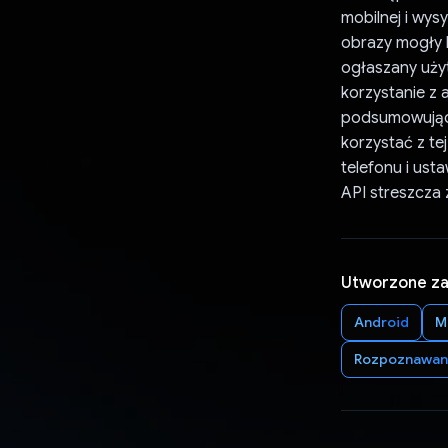
mobilnej i wys
obrazy mogły 
ogłaszany uży
korzystanie z
podsumowujące
korzystać z te
telefonu i us
API streszcza 
Utworzone z
Android
M
Rozpoznawani