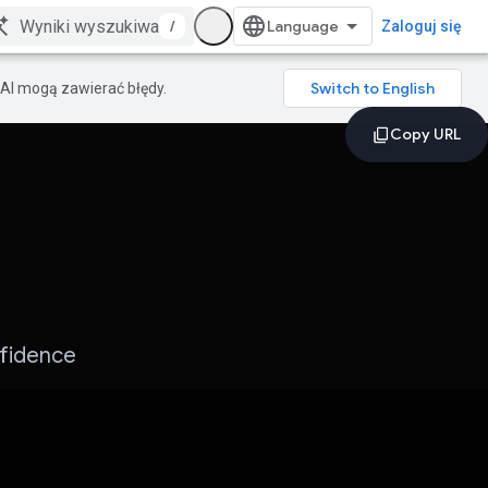
/
Zaloguj się
AI mogą zawierać błędy.
nfidence