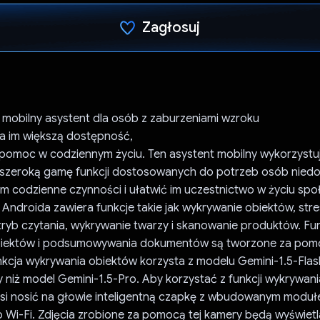
Zagłosuj
Głos oddany
 mobilny asystent dla osób z zaburzeniami wzroku
ia im większą dostępność,
 pomoc w codziennym życiu. Ten asystent mobilny wykorzystuj
szeroką gamę funkcji dostosowanych do potrzeb osób nied
im codzienne czynności i ułatwić im uczestnictwo w życiu sp
a Androida zawiera funkcje takie jak wykrywanie obiektów, str
ryb czytania, wykrywanie twarzy i skanowanie produktów. Fu
iektów i podsumowywania dokumentów są tworzone za pomoc
nkcja wykrywania obiektów korzysta z modelu Gemini-1.5-Fla
y niż model Gemini-1.5-Pro. Aby korzystać z funkcji wykrywan
si nosić na głowie inteligentną czapkę z wbudowanym modu
Wi-Fi. Zdjęcia zrobione za pomocą tej kamery będą wyświetla