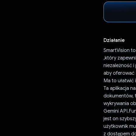
Działanie
SmartVision to
,który zapewn
niezależność i
aby oferować 
Ma to ułatwić 
Ta aplikacja n
dokumentów, t
wykrywania ob
Gemini API.Fu
jest on szybsz
użytkownik mu
z dostępem do 