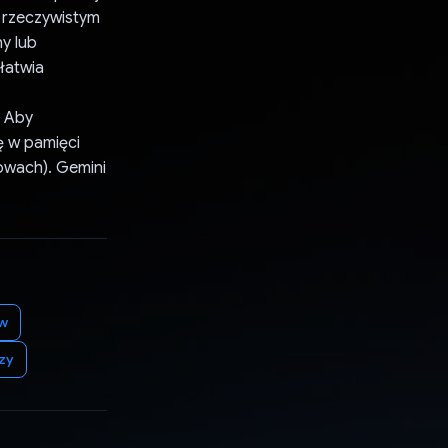
e rzeczywistym
y lub
łatwia
. Aby
ę w pamięci
owach). Gemini
ów
zy