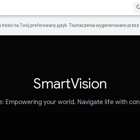
a treści na Twój preferowany język. Tłumaczenia wygenerowane przez 
SmartVision
e: Empowering your world, Navigate life with co