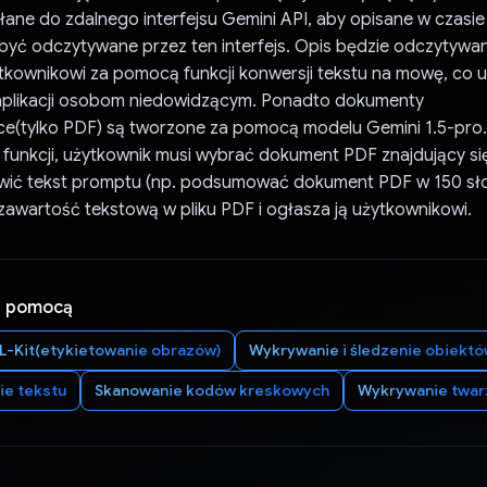
yłane do zdalnego interfejsu Gemini API, aby opisane w czasi
być odczytywane przez ten interfejs. Opis będzie odczytywan
tkownikowi za pomocą funkcji konwersji tekstu na mowę, co u
 aplikacji osobom niedowidzącym. Ponadto dokumenty
(tylko PDF) są tworzone za pomocą modelu Gemini 1.5-pro
j funkcji, użytkownik musi wybrać dokument PDF znajdujący si
tawić tekst promptu (np. podsumować dokument PDF w 150 sł
zawartość tekstową w pliku PDF i ogłasza ją użytkownikowi.
a pomocą
L-Kit(etykietowanie obrazów)
Wykrywanie i śledzenie obiekt
e tekstu
Skanowanie kodów kreskowych
Wykrywanie twar