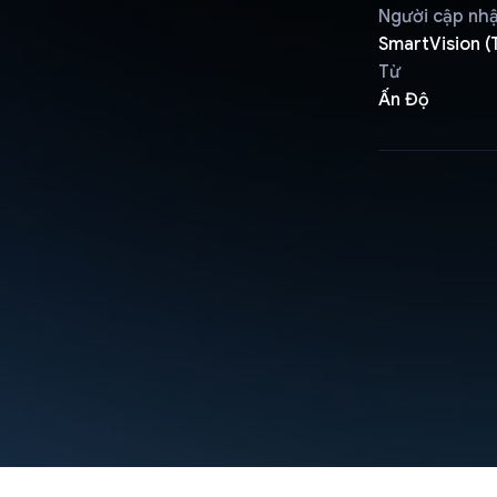
Người cập nh
SmartVision (
Từ
Ấn Độ