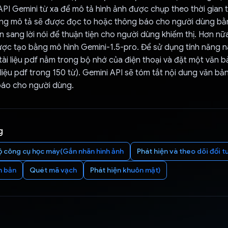
PI Gemini từ xa để mô tả hình ảnh được chụp theo thời gian
ung mô tả sẽ được đọc to hoặc thông báo cho người dùng bằ
 sang lời nói để thuận tiện cho người dùng khiếm thị. Hơn nữa,
ược tạo bằng mô hình Gemini-1.5-pro. Để sử dụng tính năng n
ài liệu pdf nằm trong bộ nhớ của điện thoại và đặt một văn bản
i liệu pdf trong 150 từ). Gemini API sẽ tóm tắt nội dung văn bả
báo cho người dùng.
g
ộ công cụ học máy(Gắn nhãn hình ảnh
Phát hiện và theo dõi đối 
n bản
Quét mã vạch
Phát hiện khuôn mặt)