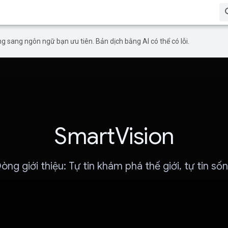
g sang ngôn ngữ bạn ưu tiên. Bản dịch bằng AI có thể có lỗi.
SmartVision
òng giới thiệu: Tự tin khám phá thế giới, tự tin số