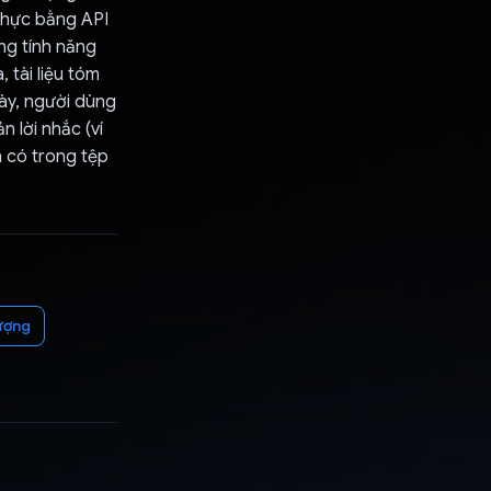
 thực bằng API
ng tính năng
 tài liệu tóm
ày, người dùng
 lời nhắc (ví
n có trong tệp
tượng