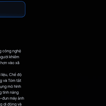
ng công nghệ
người khiếm
 hơn vào xã
 liệu, Chế độ
g và Tóm tắt
 dụng mô hình
g tính năng
mô-đun máy ảnh
ng di động và