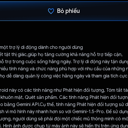
Bỏ phiếu
Đã bình chọn!
 một trợ lý di động dành cho người dùng
ết tật thị giác,giúp họ tăng cường khả năng hỗ trợ tiếp cận,
hỗ trợ trong cuộc sống hằng ngày. Trợ lý di động này tận dụ
hiều tính năng và chức năng phù hợp với nhu cầu của những 
 họ dễ dàng quản lý công việc hằng ngày và tham gia tích cực
id này có các tính năng như Phát hiện đối tượng, Tóm tắt tài
 khuôn mặt, Quét sản phẩm. Các tính năng Phát hiện đối tượn
tạo bằng Gemini API.Cụ thể, tính năng Phát hiện đối tượng sử
sh vì mô hình này nhanh hơn so với Gemini-1.5-Pro. Để sử dụn
 tượng, người dùng sẽ phải đội một chiếc mũ thông minh có 
i. Hình ảnh được chụp từ máy ảnh này sẽ hiển thị trên ứng dụ