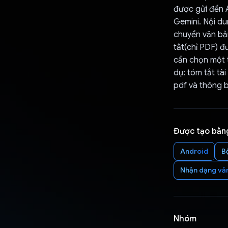
được gửi đến A
Gemini. Nội d
chuyển văn bản
tắt(chỉ PDF) đ
cần chọn một t
dụ: tóm tắt tà
pdf và thông 
Được tạo bằn
Android
B
Nhận dạng vă
Nhóm