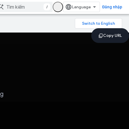
/
Đăng nhập
ng