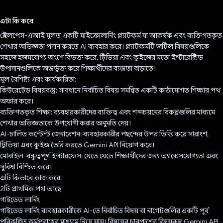
ভোট দিয়েছেন!
এটা কি করে
স্নেইলপেস-এআই মূলত একটি মাইক্রোলার্নিং প্ল্যাটফর্ম যা আকর্ষক এবং ব্যক্তিগতকৃত
শেখার অভিজ্ঞতা প্রদান করতে AI ব্যবহার করে। প্ল্যাটফর্মটি জটিল বিষয়গুলিকে
সহজে হজমযোগ্য অংশে বিভক্ত করে, ট্রিভিয়া এবং কুইজের মতো ইন্টারেক্টিভ
উপাদানগুলিকে অন্তর্ভুক্ত করে শিক্ষার্থীদের ব্যস্ততা বাড়াতে।
মূল বৈশিষ্ট্য এবং কার্যকারিতা:
কিউরেটেড বিষয়বস্তু: সাবধানে নির্বাচিত বিষয় সমন্বিত একটি কাঠামোগত শিক্ষার পথ
অফার করে।
ব্যক্তিগতকৃত শিক্ষা: ব্যবহারকারীদের ব্যক্তিত্ব এবং শব্দচয়নের বিকল্পগুলির মাধ্যমে
শেখার অভিজ্ঞতাকে উপযোগী করার অনুমতি দেয়।
AI-চালিত কন্টেন্ট জেনারেশন: ব্যবহারকারীর পছন্দের উপর ভিত্তি করে সারাংশ,
ট্রিভিয়া এবং কুইজ তৈরি করতে Gemini API নিয়োগ করে।
মোবাইল-বন্ধুত্বপূর্ণ ইন্টারফেস: যেতে যেতে শিক্ষার্থীদের জন্য অ্যাক্সেসযোগ্যতা এবং
সুবিধা নিশ্চিত করে।
এটি কিভাবে কাজ করে:
2টি প্রাথমিক পথ আছে
গাইডেড লার্নিং
গাইডেড লার্নিং ব্যবহারকারীকে AI-তে নির্বাচিত বিষয় বা নাগেটগুলির একটি পূর্ব
পরিকল্পিত কর্মপ্রবাহের মাধ্যমে নিয়ে যায়। বিষয়ের চারপাশের বিষয়বস্তু Gemini API