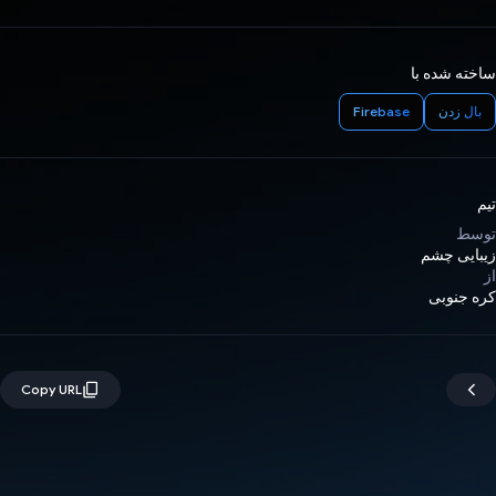
ساخته شده با
بال زدن
Firebase
تیم
توسط
زیبایی چشم
از
کره جنوبی