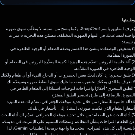
تم التصويت.
وظيفتها
يُعرف التطبيق باسم SnapChef، وكما يتضح من اسمه، لا يتطلّب سوى صورة
واحدة لمساعدتك في المهام الطهوية المختلفة. تتضمّن هذه التجربة 5 ميزات
رئيسية:
1) تشخيص الوصفات: ينشئ هذا القسم وصفة الطعام أو الوجبة الظاهرة في
الصورة المقدَّمة.
2) آلة حاسبة للبروتين: تقدّم هذه الميزة الكمية المقدَّرة للبروتين في الطعام أو
الوجبة الظاهرة في الصورة المقدَّمة.
3) طبق سحري: إذا كان لديك بعض الخضروات أو الدجاج النيء أو أي طعام ولكنك
لا تعرف ما الذي يمكنك تحضيره منه، ما عليك سوى التقاط صورة وسيقدّم لك
"الطبق السحري" أفكارًا واقتراحات للوجبات استنادًا إلى الطعام الظاهر في
الصورة، بالإضافة إلى طرق تحضير الطبق المقترَح.
4) آلة حاسبة للأسعار: من خلال تحديد موقعك الجغرافي، تقدّم لك هذه الميزة
أسعار الطعام الذي قدّمت صورته، استنادًا إلى الأسعار في بلدك.
5) أداة البحث عن الطعام: من خلال تحديد موقعك الجغرافي، تقدّم لك أداة البحث
عن الطعام اقتراحات بشأن المطاعم ومنصّات التسليم على الإنترنت في مدينتك.
بالنسبة إلى كل هذه الميزات، استخدمنا واجهة برمجة التطبيقات Gemini، لذا
على المستخدم تقديم صورة فقط ويتم ترميز بقية الطلب وفقًا للميزة.