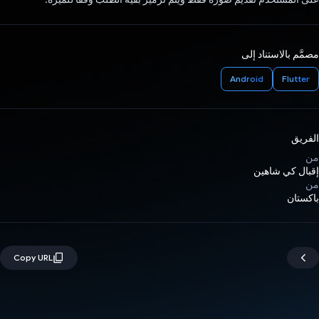
مصمَّم بالاستناد إلى
Android
Flutter
الفريق
من
إقبال كي شاهين
من
باكستان