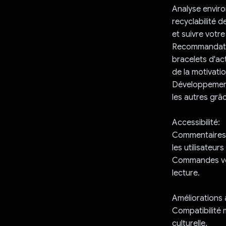
Analyse enviro
recyclabilité 
et suivre votr
Recommandation
bracelets d'ac
de la motivati
Développement 
les autres grâ
Accessibilité:
Commentaires a
les utilisateur
Commandes voca
lecture.
Améliorations à
Compatibilité 
culturelle.