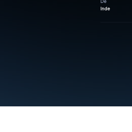
De
Inde