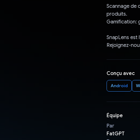
Scannage de c
produits.
Gamification:
SnapLens est l
Rejoignez-nous
Conçu avec
Android
W
Équipe
Par
FatGPT