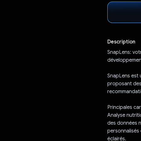
Description
SnapLens: votr
développemen
SnapLens est u
proposant des 
recommandatio
Principales car
Analyse nutrit
des données nu
personnalisés 
éclairés.