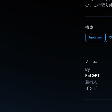
ひ、この取り
構成
Android
ウ
チーム
By
FatGPT
差出人
インド