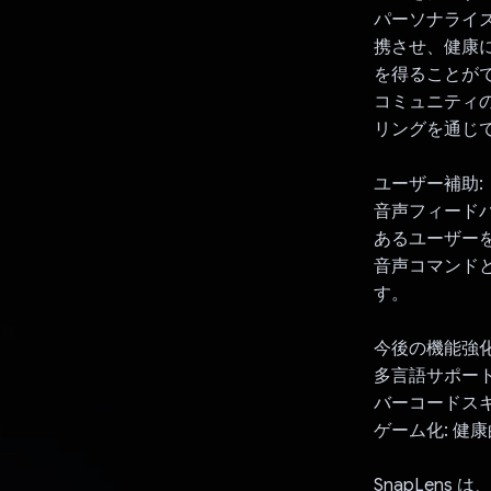
パーソナライズ
携させ、健康に
を得ることが
コミュニティの
リングを通じ
ユーザー補助:
音声フィード
あるユーザー
音声コマンド
す。
今後の機能強化
多言語サポー
バーコードスキ
ゲーム化: 
SnapLen