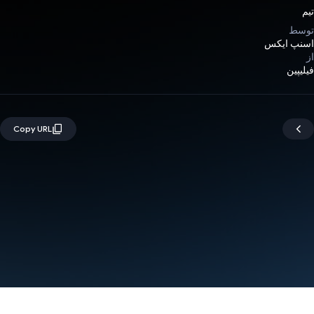
تیم
توسط
اسنپ ​​ایکس
از
فیلیپین