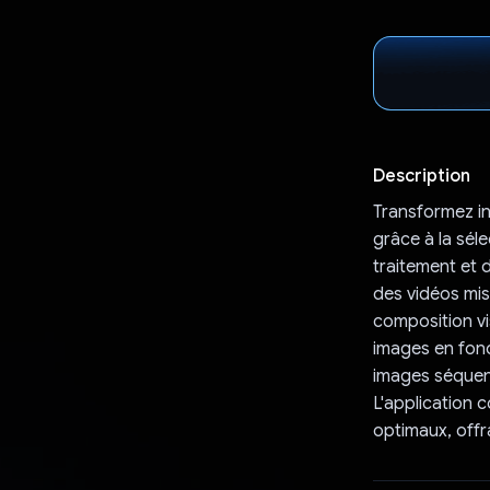
Description
Transformez i
grâce à la séle
traitement et d
des vidéos mis
composition vis
images en fonc
images séquenti
L'application 
optimaux, offr