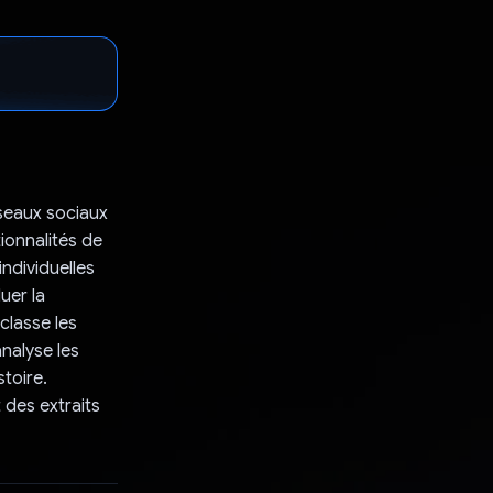
seaux sociaux
tionnalités de
individuelles
uer la
 classe les
nalyse les
stoire.
 des extraits