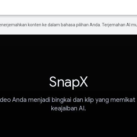
enerjemahkan konten ke dalam bahasa pilihan Anda. Terjemahan AI 
SnapX
ideo Anda menjadi bingkai dan klip yang memikat
keajaiban AI.