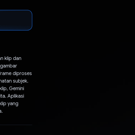
n klip dan
n gambar
 frame diproses
ihatan subjek.
lip, Gemini
a. Aplikasi
lip yang
a.