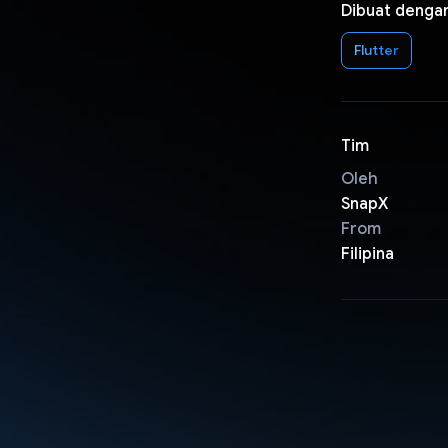
Dibuat denga
Flutter
Tim
Oleh
SnapX
From
Filipina