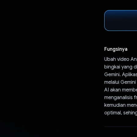
Fungsinya
Ubah video And
bingkai yang 
Gemini. Aplika
melalui Gemini 
AI akan member
menganalisis f
kemudian meng
optimal, sehi