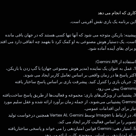
رای داد!
کاری که انجام می دهد
این برنامه یک بازی نقش آفرینی است.
پیشینه: بازیکن متوجه می شود که آنها تنها کسی هستند که در جهان باقی مانده
است، یک دستیار هوش مصنوعی به او کمک کرد تا بفهمد چه اتفاقی دارد می افتد
و برای بقای آینده آماده شود.
استفاده از Gemini API:
1. عمل به عنوان یک نماینده (مدیر هوش مصنوعی جهان) با گپ زدن با بازیکن،
اکثر پاسخ ها در زمان واقعی بر اساس تعامل کاربر ایجاد می شوند.
2. جریان بازی را کنترل کنید. پیشرفت بازی بر اساس پاسخ ساختار یافته
Gemimi پیش می رود.
3. پشتیبانی از ویژگی‌های بازی: مجموعه و فعالیت‌ها از طریق پاسخ ساخت‌یافته
Gemini پشتیبانی می‌شوند، از جمله زمان برآورد ارائه شده و عقل سلیم مورد
نیاز برای این اقدامات عمومی.
4. در ارتباط با Imagen توسط Vertex AI. Gemini همچنین درخواست تولید
تصویر را بر اساس فعالیت کاربر ایجاد می کند.
5. امتیاز دهی: Gemini قوانین امتیازدهی را می خواند و پاسخی ساختاریافته
برای امتیازدهی بر اساس موجودی کاربر ارائه می دهد.