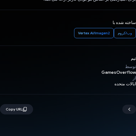
ساخته شده با
وب/کروم
Vertex AI/Imagen2
تیم
توسط
GamesOverflow
از
ایالات متحده