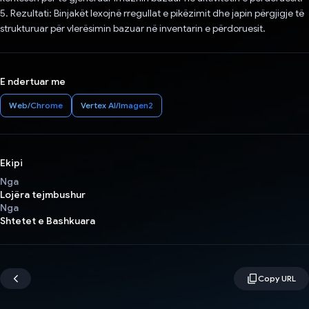
5. Rezultati: Binjakët lexojnë rregullat e pikëzimit dhe japin përgjigje të
strukturuar për vlerësimin bazuar në inventarin e përdoruesit.
E ndertuar me
Web/Chrome
Vertex AI/Imagen2
Ekipi
Nga
Lojëra tejmbushur
Nga
Shtetet e Bashkuara