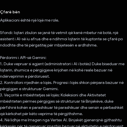
Votuar!
Çfarë bën
Aplikacioni është një lojë me role.
Sfondi: lojtari zbulon se janë të vetmit që kanë mbetur në botë, një
asistent i AI-së iu afrua dhe e ndihmoi lojtarin të kuptonte se çfarë po
ndodhte dhe të përgatitej për mbijetesën e ardhshme.
Përdorimi i API-së Gemini:
1. Duke vepruar si agjent (administratori i AI i botës) Duke biseduar me
lojtarin, shumica e përgjigjeve krijohen në kohë reale bazuar në
ndërveprimin e përdoruesit.
2. Kontrolloni rrjedhën e lojës. Progresi i lojës shkon përpara bazuar në
përgjigjen e strukturuar Gemimi.
3. Veçoritë e mbështetjes së lojës: Koleksioni dhe Aktivitetet
mbështeten përmes përgjigjes së strukturuar të Binjakëve, duke
përfshirë kohën e parashikuar të parashikuar dhe sensin e përbashkët
që kërkohet për këto veprime të përgjithshme.
4. Në lidhje me Imagen nga Vertex AI. Binjakët gjenerojnë gjithashtu
kërkesën për të gjeneruar imazhin bazuar në aktivitetin e përdoruesit.