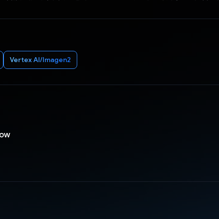
Vertex AI/Imagen2
low