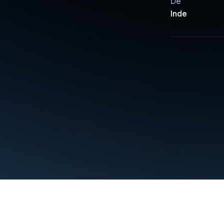
De
Inde