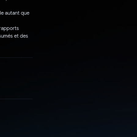
gle autant que
 rapports
ésumés et des