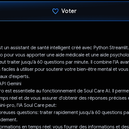
Voter
J'ai voté !
t un assistant de santé intelligent créé avec Python Streamlit. E
ro pour vous apporter une aide médicale et une aide psychol
eut traiter jusqu'à 60 questions par minute. Il combine l'IA av
 faciles à utiliser pour soutenir votre bien-être mental et vous
aux d'experts.
l'API Gemini
ro est essentielle au fonctionnement de Soul Care AI. Il permet
ps réel et de vous assurer d'obtenir des réponses précises e
ni-pro, l'IA Soul Care peut:
euses questions: traiter rapidement jusqu'à 60 questions pa
idement.
formations en temps réel: vous fournir des informations et de