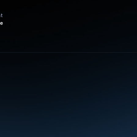
ật
le