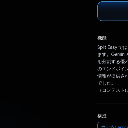
機能
Split E
ます。Gemi
を分割する優
のエンドポイ
情報が提供され
でした。
（コンテスト
構成
ウェブ/Chrom