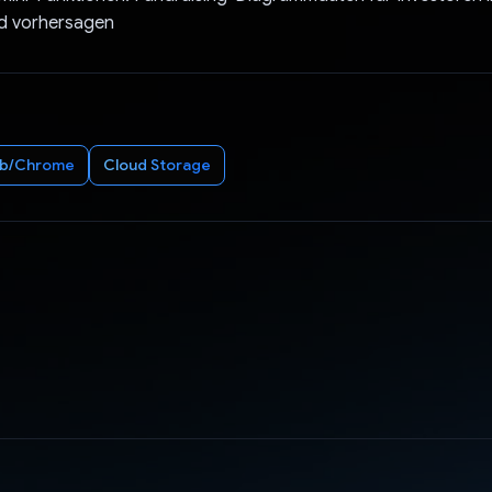
nd vorhersagen
b/Chrome
Cloud Storage