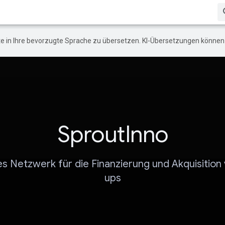
e in Ihre bevorzugte Sprache zu übersetzen. KI-Übersetzungen können 
SproutInno
les Netzwerk für die Finanzierung und Akquisition 
ups