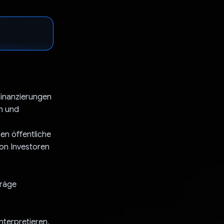
Finanzierungen
n und
en öffentliche
von Investoren
träge
nterpretieren,