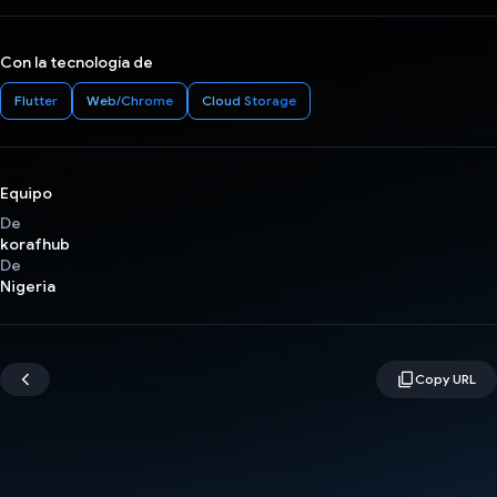
Con la tecnología de
Flutter
Web/Chrome
Cloud Storage
Equipo
De
korafhub
De
Nigeria