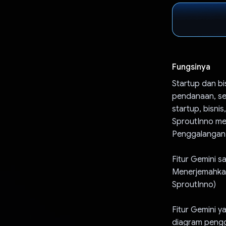
Fungsinya
Startup dan b
pendanaan, se
startup, bisni
SproutInno me
Penggalangan 
Fitur Gemini s
Menerjemahkan
SproutInno)
Fitur Gemini y
diagram pengg