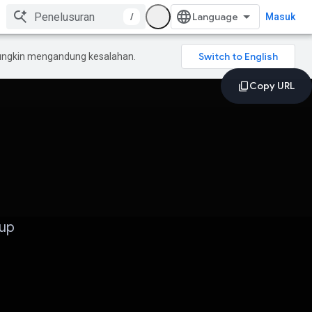
/
Masuk
mungkin mengandung kesalahan.
tup