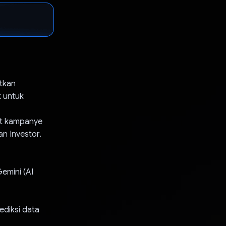
tkan
k untuk
at kampanye
n Investor.
emini (AI
ediksi data