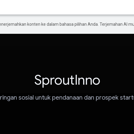
enerjemahkan konten ke dalam bahasa pilihan Anda. Terjemahan AI 
SproutInno
ringan sosial untuk pendanaan dan prospek star