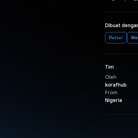
Dibuat denga
Flutter
We
Tim
Oleh
korafhub
From
Nigeria