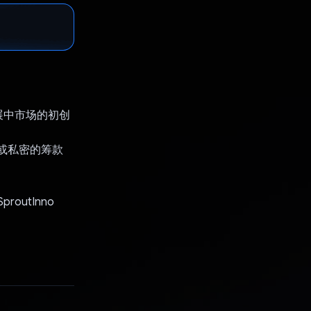
展中市场的初创
开或私密的筹款
outInno