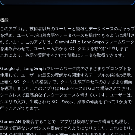
投票済み
機能
このアプリは、技術者以外のユーザーと複雑なデータベースのギャップ
を埋め、ユーザーが自然言語でデータベースを操作できるように設計さ
れています。このアプリは、Gemini API と LangGraph フレームワーク
を組み合わせて、ユーザー入力から SQL クエリを動的に生成します。
これにより、英語で質問するだけで簡単にデータを取得できます。
Google は、LangGraph フレームワーク内のさまざまなプロンプトを
使用して、ユーザーの意図の理解から関連するテーブルの候補の提示、
正確な SQL クエリの構築まで、クエリ生成プロセスのさまざまな側面
を処理しました。このアプリは Flask ベースの GUI で構築されており、
シームレスで直感的なインターフェースを備えています。ユーザーは、
クエリの入力、生成された SQL の表示、結果の確認をすべて 1 か所で
行うことができます。
Gemini API を統合することで、アプリは複雑なデータ構造を処理し、
迅速で正確なレスポンスを提供できるようになりました。これにより、
SQL の知識に関係なく、誰もがデータ分析を利用できるようになりま