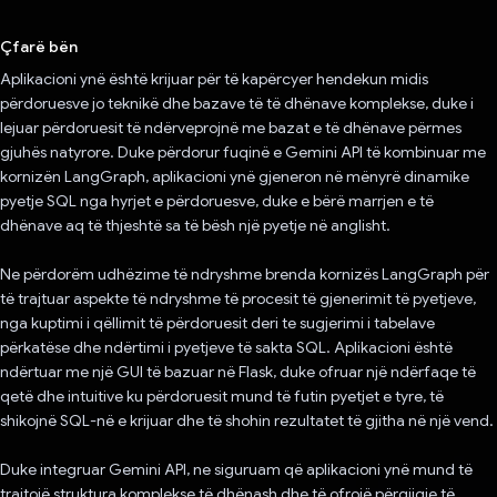
Votuar!
Çfarë bën
Aplikacioni ynë është krijuar për të kapërcyer hendekun midis
përdoruesve jo teknikë dhe bazave të të dhënave komplekse, duke i
lejuar përdoruesit të ndërveprojnë me bazat e të dhënave përmes
gjuhës natyrore. Duke përdorur fuqinë e Gemini API të kombinuar me
kornizën LangGraph, aplikacioni ynë gjeneron në mënyrë dinamike
pyetje SQL nga hyrjet e përdoruesve, duke e bërë marrjen e të
dhënave aq të thjeshtë sa të bësh një pyetje në anglisht.
Ne përdorëm udhëzime të ndryshme brenda kornizës LangGraph për
të trajtuar aspekte të ndryshme të procesit të gjenerimit të pyetjeve,
nga kuptimi i qëllimit të përdoruesit deri te sugjerimi i tabelave
përkatëse dhe ndërtimi i pyetjeve të sakta SQL. Aplikacioni është
ndërtuar me një GUI të bazuar në Flask, duke ofruar një ndërfaqe të
qetë dhe intuitive ku përdoruesit mund të futin pyetjet e tyre, të
shikojnë SQL-në e krijuar dhe të shohin rezultatet të gjitha në një vend.
Duke integruar Gemini API, ne siguruam që aplikacioni ynë mund të
trajtojë struktura komplekse të dhënash dhe të ofrojë përgjigje të