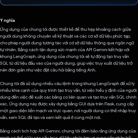
Đã bình chọn!
Ý nghĩa
Ứng dụng của chúng tôi được thiết kế để thu hẹp khoảng cách giữa
người dùng không chuyên về kỹ thuật và các cơ sở dữ liệu phức tạp,
cho phép người dùng tương tác với cơ sở dữ liệu thông qua ngôn ngữ
tự nhiên. Bằng cách tận dụng sức mạnh của API Gemini kết hợp với
khung LangGraph, ứng dụng của chúng tôi sẽ tự động tạo truy vấn
SQL từ dữ liệu đầu vào của người dùng, giúp việc truy xuất dữ liệu trở
nên đơn giản như việc đặt câu hỏi bằng tiếng Anh.
Chúng tôi đã sử dụng nhiều câu lệnh trong khung LangGraph để xử lý
nhiều khía cạnh của quy trình tạo truy vấn, từ việc hiểu ý định của người
dùng đến việc đề xuất các bảng có liên quan và tạo truy vấn SQL chính
xác. Ứng dụng này được xây dựng bằng GUI dựa trên Flask, cung cấp
một giao diện liền mạch và trực quan, nơi người dùng có thể nhập truy
vấn, xem SQL đã tạo và xem kết quả ở cùng một nơi.
Bằng cách tích hợp API Gemini, chúng tôi đảm bảo rằng ứng dụng của
mình có thể xử lý các cấu trúc dữ liệu phức tạp và cung cấp phản hồi