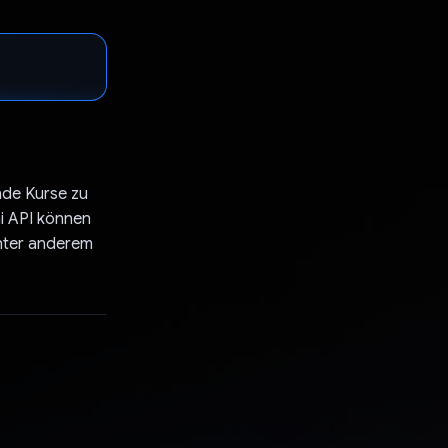
nde Kurse zu
ni API können
unter anderem