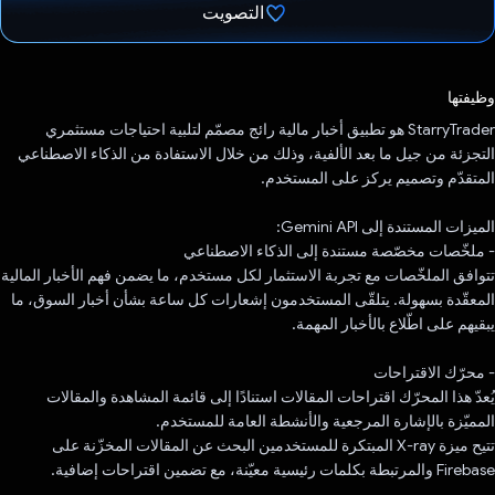
التصويت
تم التصويت.
وظيفتها
‫StarryTrader هو تطبيق أخبار مالية رائج مصمّم لتلبية احتياجات مستثمري
التجزئة من جيل ما بعد الألفية، وذلك من خلال الاستفادة من الذكاء الاصطناعي
المتقدّم وتصميم يركز على المستخدم.
الميزات المستندة إلى Gemini API:
- ملخّصات مخصّصة مستندة إلى الذكاء الاصطناعي
تتوافق الملخّصات مع تجربة الاستثمار لكل مستخدم، ما يضمن فهم الأخبار المالية
المعقّدة بسهولة. يتلقّى المستخدمون إشعارات كل ساعة بشأن أخبار السوق، ما
يبقيهم على اطّلاع بالأخبار المهمة.
- محرّك الاقتراحات
يُعدّ هذا المحرّك اقتراحات المقالات استنادًا إلى قائمة المشاهدة والمقالات
المميّزة بالإشارة المرجعية والأنشطة العامة للمستخدم.
تتيح ميزة X-ray المبتكرة للمستخدمين البحث عن المقالات المخزّنة على
Firebase والمرتبطة بكلمات رئيسية معيّنة، مع تضمين اقتراحات إضافية.