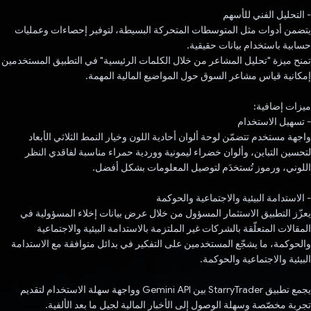
- التحليل الفني للأسهم
يتضمن أدوات مثل المتوسطات المتحركة البسيطة، لتوفير إحصاءات وعمليات
حسابية باستخدام بيانات حقيقية.
تمنح ميزة "تحليل المشاعر من خلال الكلمات الرئيسية" في التطبيق المستخدمين
إمكانية قياس مشاعر السوق حول المواضيع المالية المهمة.
ميزات إضافية:
- تسهيل الاستخدام
واجهة مستخدم تتضمّن لوحة ألوان أحادية اللون وخيار النمط الثلاثي الأبعاد
لتحسين التباين، وألوان خضراء ليمونية ووردية حمراء مناسبة لفاقدي النظر
اللوني، ورموز تُستخدَم لتوصيل المعلومات بشكل أفضل.
- الاستدامة البيئية والاجتماعية والحوكمة
يعزّز التطبيق الاستثمار المسؤول من خلال عرض بيانات إخلاء المسؤولية في
المقالات المتعلّقة بالشركات غير الملتزمة بالاستدامة البيئية والاجتماعية
والحوكمة، ما يشجّع المستخدمين على التفكير في بدائل متوافقة مع الاستدامة
البيئية والاجتماعية والحوكمة.
يجمع تطبيق StarryTrader بين Gemini API وواجهة سهلة الاستخدام لتقديم
تجربة مخصّصة وسهلة الوصول إلى الأخبار المالية لجيل ما بعد الألفية.