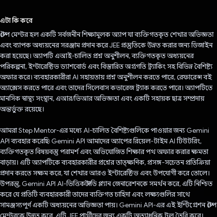
ভোট দিয়েছেন!
এটা কি করে
স্টেপ মেন্টর হল একটি সর্বজনীন শিক্ষামূলক অ্যাপ যা ব্যক্তিগতকৃত শেখার অভিজ্ঞতা
এবং ব্যাপক অধ্যয়নের সরঞ্জাম প্রদান করে JEE প্রস্তুতিকে উন্নত করার জন্য ডিজাইন
করা হয়েছে। অ্যাপটি এআই-চালিত প্রশ্ন অনুশীলন, ব্যক্তিগতকৃত অধ্যয়নের
পরিকল্পনা, ইন্টারেক্টিভ ড্যাশবোর্ড এবং বিস্তারিত অগ্রগতি ট্র্যাকিং সহ বিভিন্ন বৈশিষ্ট্য
অফার করে। ব্যবহারকারীরা AI সহায়তায় প্রশ্ন অনুশীলন করতে পারে, রেফারেন্স বই
অ্যাক্সেস করতে পারে এবং তাদের সিলেবাস কভারেজ ট্র্যাক করতে পারে। অ্যাপটিতে
মানসিক স্বাস্থ্য সংস্থান, এআর/ভিআর অভিজ্ঞতা এবং একটি সহায়ক ছাত্র সম্প্রদায়
অন্তর্ভুক্ত রয়েছে।
আমরা Step Mentor-এর মধ্যে AI-চালিত বৈশিষ্ট্যগুলিকে পাওয়ার জন্য Gemini
API ব্যবহার করেছি৷ Gemini API আমাদের অ্যাপের রিয়েল-টাইম AI টিউটরিং,
ব্যক্তিগতকৃত বিষয়বস্তু পরামর্শ এবং অভিযোজিত শিক্ষার পথ অফার করার ক্ষমতা
বাড়ায়। এটি অ্যাপটিকে ব্যবহারকারীর প্রশ্নের তাত্ক্ষণিক, প্রসঙ্গ-সচেতন প্রতিক্রিয়া
প্রদান করতে সক্ষম করে, যা শেখার আরও ইন্টারেক্টিভ এবং উপযোগী করে তোলে।
উপরন্তু, Gemini API AI-ভিত্তিক স্টাডি প্ল্যান জেনারেশনকে সমর্থন করে, এটি নিশ্চিত
করে যে প্রতিটি ব্যবহারকারী তাদের ব্যক্তিগত চাহিদা এবং লক্ষ্যগুলির সাথে
সামঞ্জস্যপূর্ণ একটি অধ্যয়নের অভিজ্ঞতা পায়। Gemini API-এর এই ইন্টিগ্রেশন স্টেপ
মেন্টরকে উন্নত করে, এটি JEE প্রার্থীদের জন্য একটি অত্যাধুনিক টুল তৈরি করে।