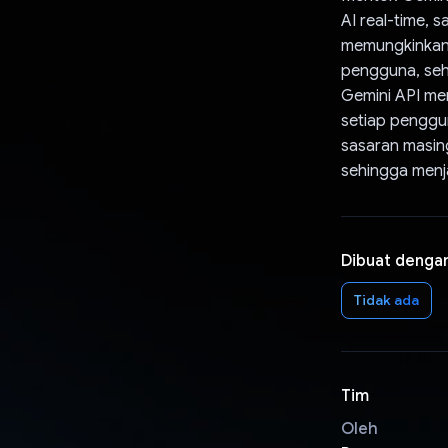
AI real-time, s
memungkinkan 
pengguna, sehi
Gemini API me
setiap penggu
sasaran masing
sehingga menja
Dibuat denga
Tidak ada
Tim
Oleh