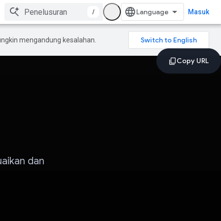
/
Masuk
mungkin mengandung kesalahan.
uaikan dan