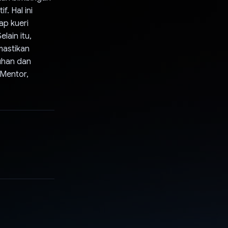
f. Hal ini
ap kueri
lain itu,
mastikan
uhan dan
 Mentor,