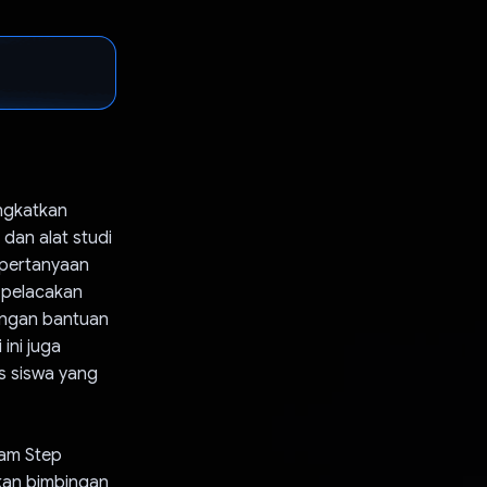
ingkatkan
dan alat studi
n pertanyaan
n pelacakan
engan bantuan
ini juga
s siswa yang
lam Step
kan bimbingan